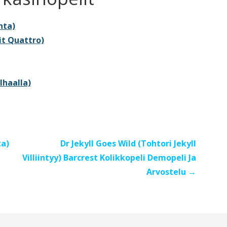
nta)
it Quattro)
haalla)
ta)
Dr Jekyll Goes Wild (Tohtori Jekyll
Villiintyy) Barcrest Kolikkopeli Demopeli Ja
Arvostelu →