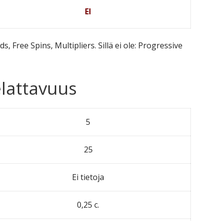
EI
, Free Spins, Multipliers. Sillä ei ole: Progressive
elattavuus
5
25
Ei tietoja
0,25 c.