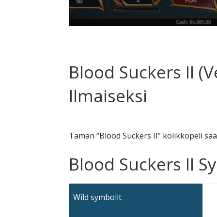
Blood Suckers II (V
Ilmaiseksi
Tämän “Blood Suckers II” kolikkopeli sa
Blood Suckers II S
Wild symbolit