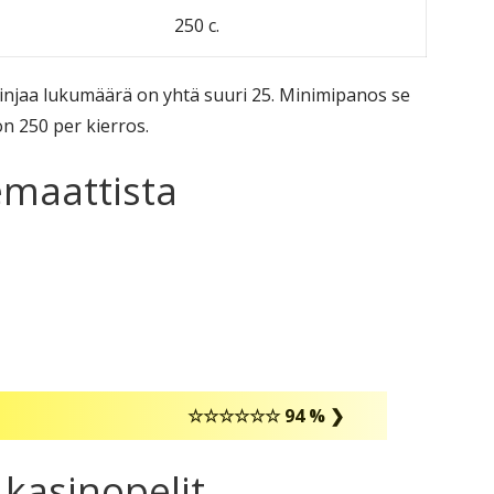
250 c.
linjaa lukumäärä on yhtä suuri 25. Minimipanos se
n 250 per kierros.
emaattista
☆☆☆☆☆☆ 94 % ❯
 kasinopelit