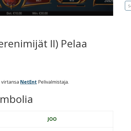
S
e
a
r
c
erenimijät II) Pelaa
h
f
o
r
:
a virtansa
NetEnt
Pelivalmistaja.
ymbolia
JOO