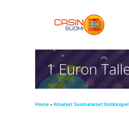
S
k
i
p
t
Suomi Casino 35
o
c
o
1 Euron Tall
n
t
e
n
t
Home
»
Ilmaiset Suomalaiset Kolikkopel