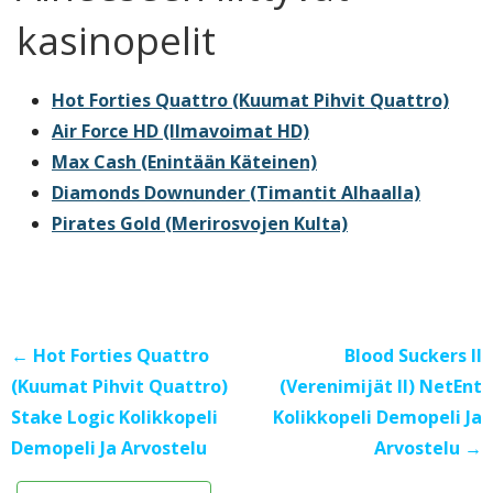
kasinopelit
Hot Forties Quattro (Kuumat Pihvit Quattro)
Air Force HD (Ilmavoimat HD)
Max Cash (Enintään Käteinen)
Diamonds Downunder (Timantit Alhaalla)
Pirates Gold (Merirosvojen Kulta)
← Hot Forties Quattro
Blood Suckers II
(Kuumat Pihvit Quattro)
(Verenimijät II) NetEnt
Stake Logic Kolikkopeli
Kolikkopeli Demopeli Ja
Demopeli Ja Arvostelu
Arvostelu →