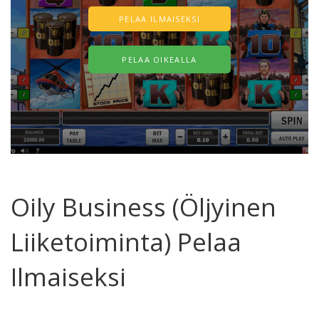
PELAA ILMAISEKSI
PELAA OIKEALLA
Oily Business (Öljyinen
Liiketoiminta) Pelaa
Ilmaiseksi