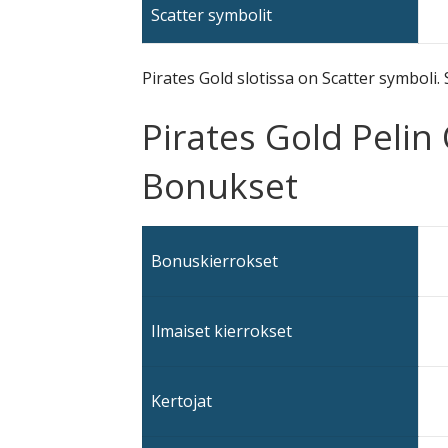
Scatter symbolit
Pirates Gold slotissa on Scatter symboli. 
Pirates Gold Pelin
Bonukset
Bonuskierrokset
Ilmaiset kierrokset
Kertojat