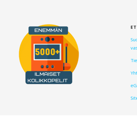
ET
Su
va
Ti
Yh
eG
Si