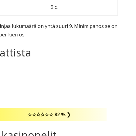
9 c.
linjaa lukumäärä on yhtä suuri 9. Minimipanos se on
per kierros.
attista
☆☆☆☆☆☆ 82 % ❯
 kasinopelit