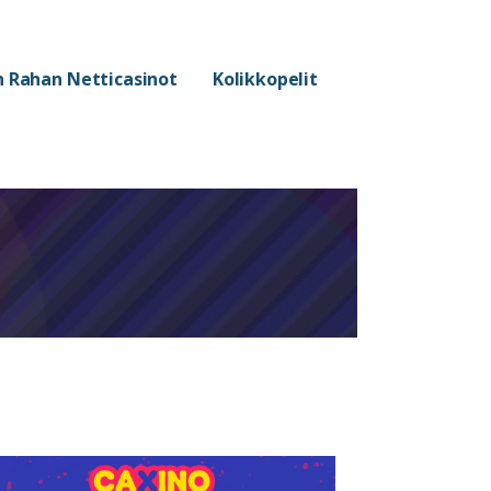
 Rahan Netticasinot
Kolikkopelit