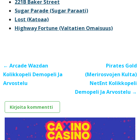
221B Baker Street
Sugar Parade (Sugar Paraati)
Lost (Katoaa)
Highway Fortune (Valtatien Omaisuus)
← Arcade Wazdan
Pirates Gold
Kolikkopeli Demopeli Ja
(Merirosvojen Kulta)
Arvostelu
NetEnt Kolikkopeli
Demopeli Ja Arvostelu →
Kirjoita kommentti