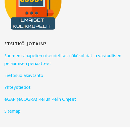
ETSITKÖ JOTAIN?
Suomen rahapelien oikeudelliset näkökohdat ja vastuullisen
pelaamisen periaatteet
Tietosuojakäytäntö
Yhteystiedot
eGAP (eCOGRA) Reilun Pelin Ohjeet
Sitemap