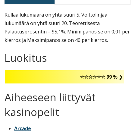
Rullaa lukumäärä on yhtä suuri 5. Voittolinjaa
lukumäärä on yhtä suuri 20. Teorettisesta
Palautusprosentin – 95,1%. Minimipanos se on 0,01 per
kierros ja Maksimipanos se on 40 per kierros.
Luokitus
☆☆☆☆☆☆ 99 % ❯
Aiheeseen liittyvät
kasinopelit
Arcade