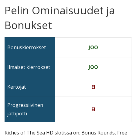
Pelin Ominaisuudet ja
Bonukset
Bonuskierrokset
JOO
Ilmaiset kierrokset
JOO
Kertojat
EI
Progressiivinen
EI
jättipotti
Riches of The Sea HD slotissa on: Bonus Rounds, Free