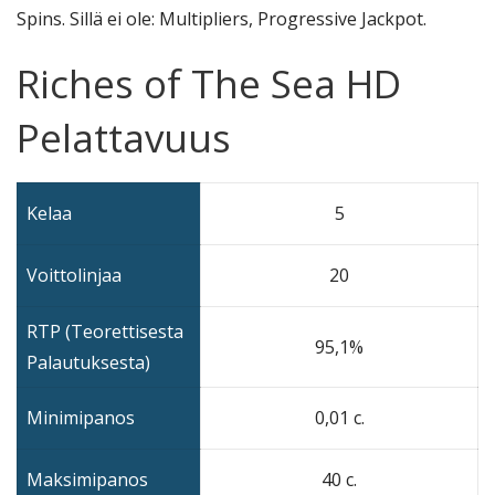
Spins. Sillä ei ole: Multipliers, Progressive Jackpot.
Riches of The Sea HD
Pelattavuus
Kelaa
5
Voittolinjaa
20
RTP (Teorettisesta
95,1%
Palautuksesta)
Minimipanos
0,01 c.
Maksimipanos
40 c.