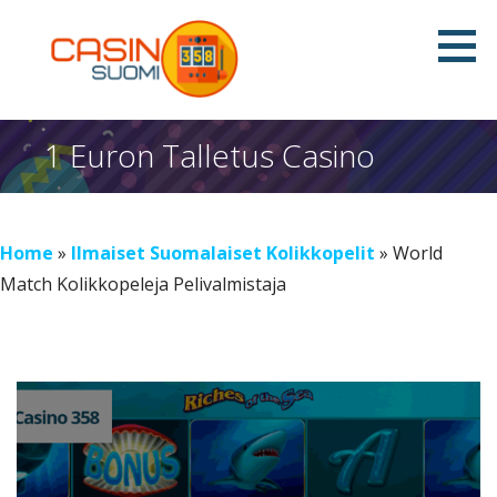
S
k
i
Suomi Casino 358
p
t
1 Euron Talletus Casino
o
c
o
Home
»
Ilmaiset Suomalaiset Kolikkopelit
»
World
n
Match Kolikkopeleja Pelivalmistaja
t
e
n
t