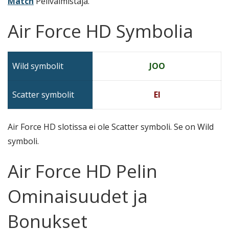
Match
Pelivalmistaja.
Air Force HD Symbolia
Wild symbolit
JOO
Scatter symbolit
EI
Air Force HD slotissa ei ole Scatter symboli. Se on Wild
symboli.
Air Force HD Pelin
Ominaisuudet ja
Bonukset