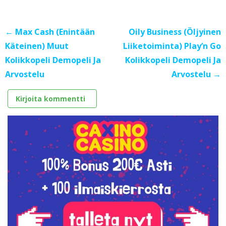
← Max Cash (Enintään
Oily Business (Öljyinen
Käteinen) Muut
Liiketoiminta) Play’n Go
Kolikkopeli Demopeli Ja
Kolikkopeli Demopeli Ja
Arvostelu
Arvostelu →
Kirjoita kommentti