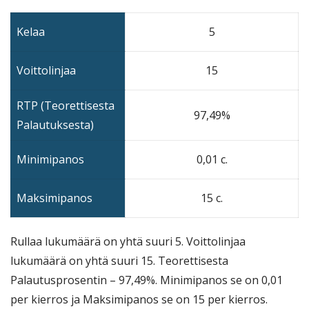
Kelaa
5
Voittolinjaa
15
RTP (Teorettisesta
97,49%
Palautuksesta)
Minimipanos
0,01 c.
Maksimipanos
15 c.
Rullaa lukumäärä on yhtä suuri 5. Voittolinjaa
lukumäärä on yhtä suuri 15. Teorettisesta
Palautusprosentin – 97,49%. Minimipanos se on 0,01
per kierros ja Maksimipanos se on 15 per kierros.