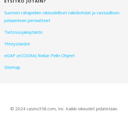
ETSITKÖ JOTAIN?
Suomen rahapelien oikeudelliset näkökohdat ja vastuullisen
pelaamisen periaatteet
Tietosuojakäytäntö
Yhteystiedot
eGAP (eCOGRA) Reilun Pelin Ohjeet
Sitemap
© 2024 casino358.com, Inc. Kaikki oikeudet pidätetään.