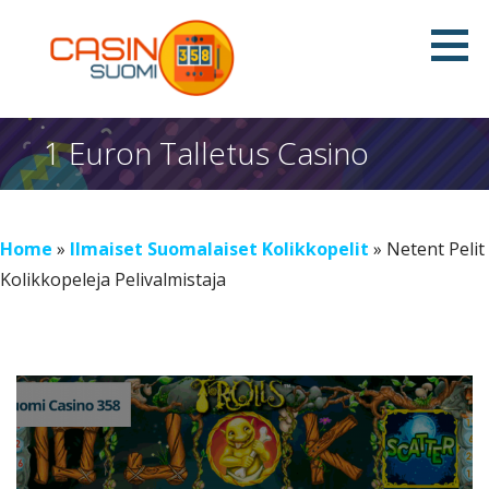
S
k
i
Suomi Casino 358
p
t
1 Euron Talletus Casino
o
c
o
Home
»
Ilmaiset Suomalaiset Kolikkopelit
»
Netent Pelit
n
Kolikkopeleja Pelivalmistaja
t
e
n
t