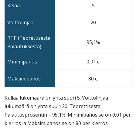
Kelaa
5
Voittolinjaa
20
RTP (Teorettisesta
95,1%
Palautuksesta)
Minimipanos
0,01 c.
Maksimipanos
80 c.
Rullaa lukumäärä on yhtä suuri 5. Voittolinjaa
lukumäärä on yhtä suuri 20. Teorettisesta
Palautusprosentin – 95,1%. Minimipanos se on 0,01 per
kierros ja Maksimipanos se on 80 per kierros.