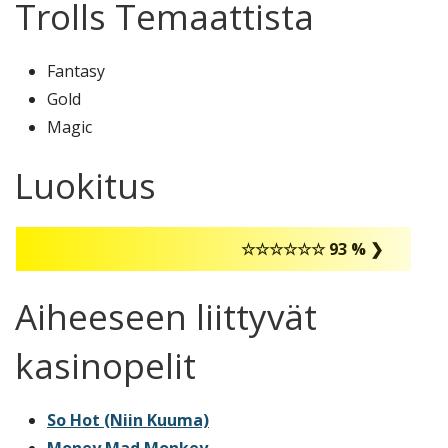
Trolls Temaattista
Fantasy
Gold
Magic
Luokitus
☆☆☆☆☆☆ 93 % ❯
Aiheeseen liittyvät
kasinopelit
So Hot (Niin Kuuma)
Money Mad Monkey