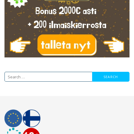
S
e
a
r
c
h
f