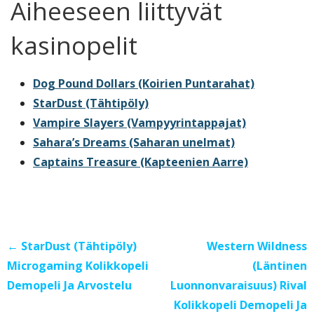
Aiheeseen liittyvät
kasinopelit
Dog Pound Dollars (Koirien Puntarahat)
StarDust (Tähtipöly)
Vampire Slayers (Vampyyrintappajat)
Sahara’s Dreams (Saharan unelmat)
Captains Treasure (Kapteenien Aarre)
← StarDust (Tähtipöly)
Western Wildness
Microgaming Kolikkopeli
(Läntinen
Demopeli Ja Arvostelu
Luonnonvaraisuus) Rival
Kolikkopeli Demopeli Ja