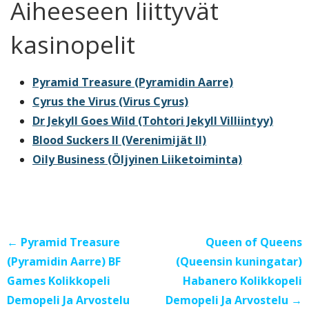
Aiheeseen liittyvät
kasinopelit
Pyramid Treasure (Pyramidin Aarre)
Cyrus the Virus (Virus Cyrus)
Dr Jekyll Goes Wild (Tohtori Jekyll Villiintyy)
Blood Suckers II (Verenimijät II)
Oily Business (Öljyinen Liiketoiminta)
← Pyramid Treasure
Queen of Queens
(Pyramidin Aarre) BF
(Queensin kuningatar)
Games Kolikkopeli
Habanero Kolikkopeli
Demopeli Ja Arvostelu
Demopeli Ja Arvostelu →