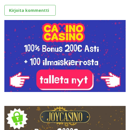
Kirjoita kommentti