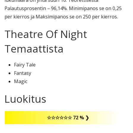
Palautusprosentin – 96,14%. Minimipanos se on 0,25
per kierros ja Maksimipanos se on 250 per kierros.
Theatre Of Night
Temaattista
Fairy Tale
Fantasy
Magic
Luokitus
☆☆☆☆☆☆ 72 % ❯