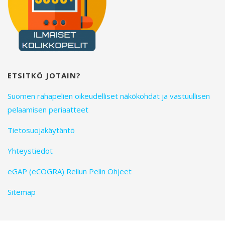
ETSITKÖ JOTAIN?
Suomen rahapelien oikeudelliset näkökohdat ja vastuullisen
pelaamisen periaatteet
Tietosuojakäytäntö
Yhteystiedot
eGAP (eCOGRA) Reilun Pelin Ohjeet
Sitemap