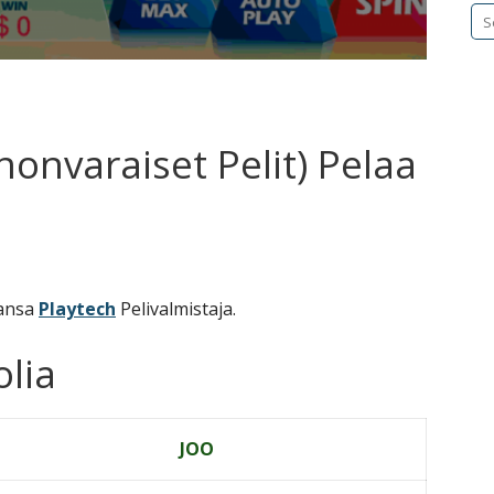
S
e
a
r
c
onvaraiset Pelit) Pelaa
h
f
o
r
:
tansa
Playtech
Pelivalmistaja.
lia
JOO