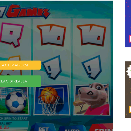
LAA ILMAISEKSI
ELAA OIKEALLA