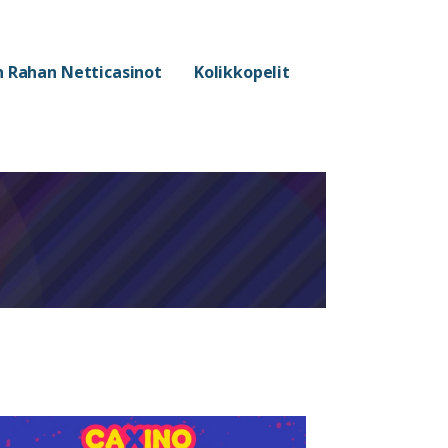
 Rahan Netticasinot
Kolikkopelit