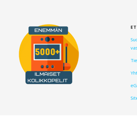
ET
Su
va
Ti
Yh
eG
Si