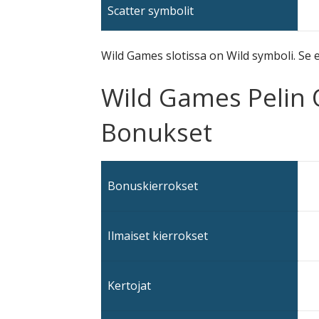
Scatter symbolit
Wild Games slotissa on Wild symboli. Se e
Wild Games Pelin 
Bonukset
Bonuskierrokset
Ilmaiset kierrokset
Kertojat