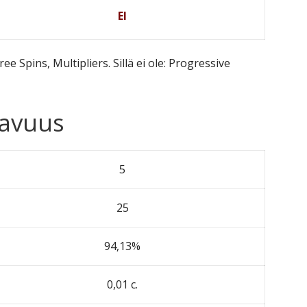
EI
e Spins, Multipliers. Sillä ei ole: Progressive
tavuus
5
25
94,13%
0,01 c.