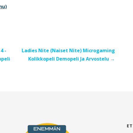
nu)
4 -
Ladies Nite (Naiset Nite) Microgaming
opeli
Kolikkopeli Demopeli Ja Arvostelu →
ET