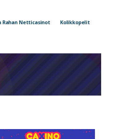
 Rahan Netticasinot
Kolikkopelit