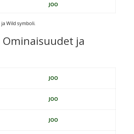
JOO
 ja Wild symboli.
n Ominaisuudet ja
JOO
JOO
JOO