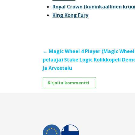
Royal Crown (kuninkaallinen kruu
King Kong Fury
← Magic Wheel 4 Player (Magic Wheel 
pelaaja) Stake Logic Kolikkopeli Dem
Ja Arvostelu
Kirjoita kommentti