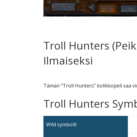
Troll Hunters (Pei
Ilmaiseksi
Tämän “Troll Hunters” kolikkopeli saa v
Troll Hunters Sym
Wild symbolit