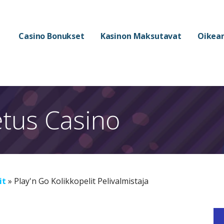
Casino Bonukset
Kasinon Maksutavat
Oikean
8
etus Casino
it
»
Play'n Go Kolikkopelit Pelivalmistaja