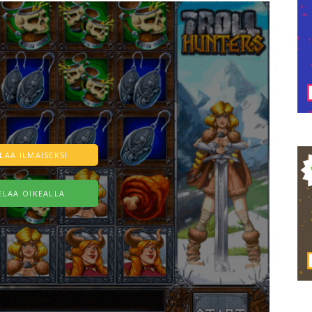
LAA ILMAISEKSI
ELAA OIKEALLA