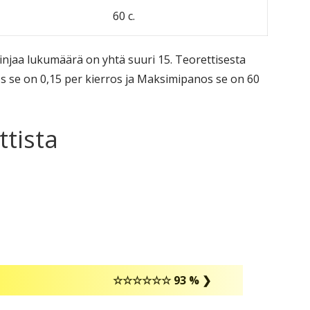
60 c.
linjaa lukumäärä on yhtä suuri 15. Teorettisesta
 se on 0,15 per kierros ja Maksimipanos se on 60
tista
☆☆☆☆☆☆ 93 % ❯