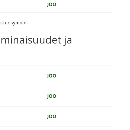
JOO
atter symboli.
Ominaisuudet ja
JOO
JOO
JOO