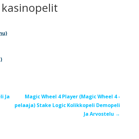
 kasinopelit
nu)
)
i Ja
Magic Wheel 4 Player (Magic Wheel 4 -
pelaaja) Stake Logic Kolikkopeli Demopeli
Ja Arvostelu →