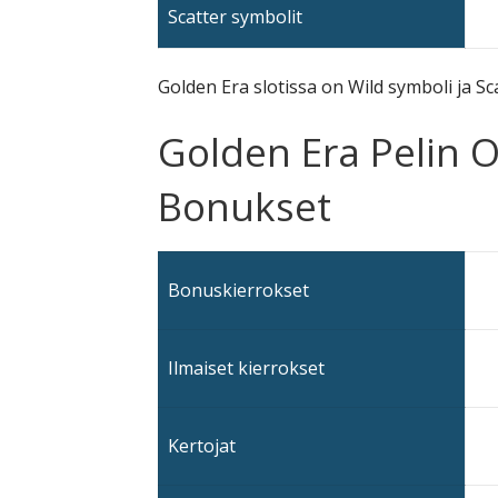
Scatter symbolit
Golden Era slotissa on Wild symboli ja Sc
Golden Era Pelin 
Bonukset
Bonuskierrokset
Ilmaiset kierrokset
Kertojat