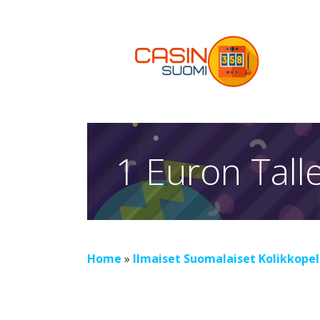
S
k
i
p
t
Suomi Casino 35
o
c
o
1 Euron Tall
n
t
e
n
t
Home
»
Ilmaiset Suomalaiset Kolikkopel