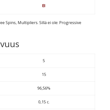
EI
 Spins, Multipliers. Sillä ei ole: Progressive
avuus
5
15
96,56%
0,15 c.