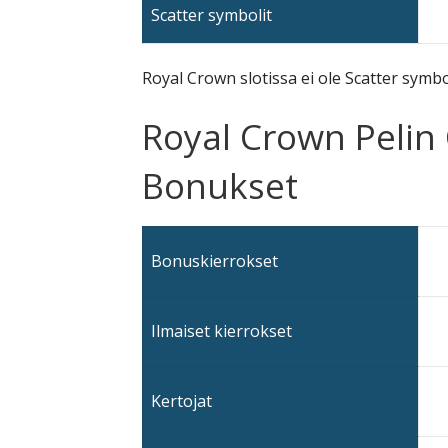
Scatter symbolit
Royal Crown slotissa ei ole Scatter symbo
Royal Crown Pelin
Bonukset
Bonuskierrokset
Ilmaiset kierrokset
Kertojat