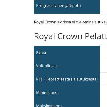
Progressiivinen jättipotti
Royal Crown slotissa ei ole ominaisuuksi
Royal Crown Pelat
Kelaa
Voittolinjaa
RTP (Teorettisesta Palautuksesta)
Minimipanos
Maksimipanos