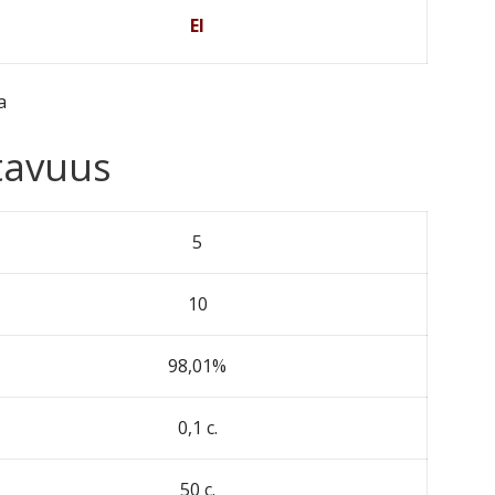
EI
a
tavuus
5
10
98,01%
0,1 c.
50 c.