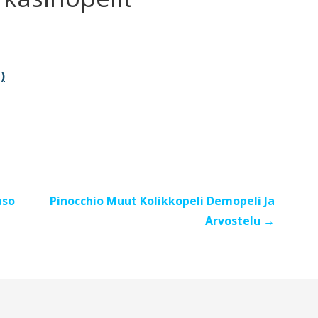
)
aso
Pinocchio Muut Kolikkopeli Demopeli Ja
Arvostelu →