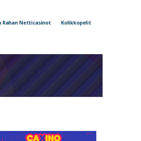
 Rahan Netticasinot
Kolikkopelit