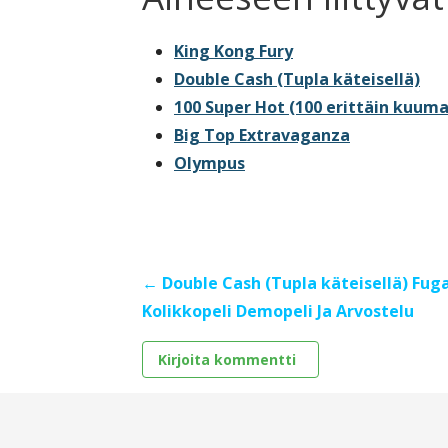
King Kong Fury
Double Cash (Tupla käteisellä)
100 Super Hot (100 erittäin kuuma
Big Top Extravaganza
Olympus
← Double Cash (Tupla käteisellä) Fug
Kolikkopeli Demopeli Ja Arvostelu
Kirjoita kommentti