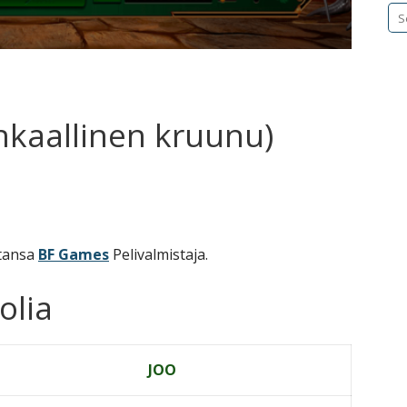
S
e
a
r
c
nkaallinen kruunu)
h
f
o
r
:
rtansa
BF Games
Pelivalmistaja.
olia
JOO