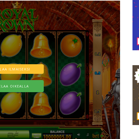
LAA ILMAISEKSI
ELAA OIKEALLA