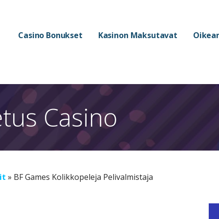
Casino Bonukset
Kasinon Maksutavat
Oikean
8
etus Casino
it
»
BF Games Kolikkopeleja Pelivalmistaja