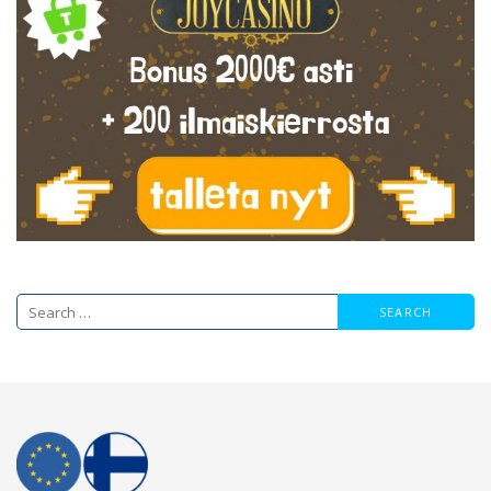
S
e
a
r
c
h