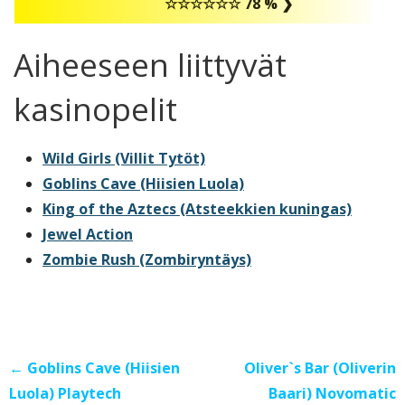
☆☆☆☆☆☆ 78 % ❯
Aiheeseen liittyvät
kasinopelit
Wild Girls (Villit Tytöt)
Goblins Cave (Hiisien Luola)
King of the Aztecs (Atsteekkien kuningas)
Jewel Action
Zombie Rush (Zombiryntäys)
← Goblins Cave (Hiisien
Oliver`s Bar (Oliverin
Luola) Playtech
Baari) Novomatic