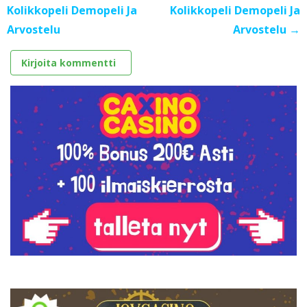
Kolikkopeli Demopeli Ja
Kolikkopeli Demopeli Ja
Arvostelu
Arvostelu →
Kirjoita kommentti