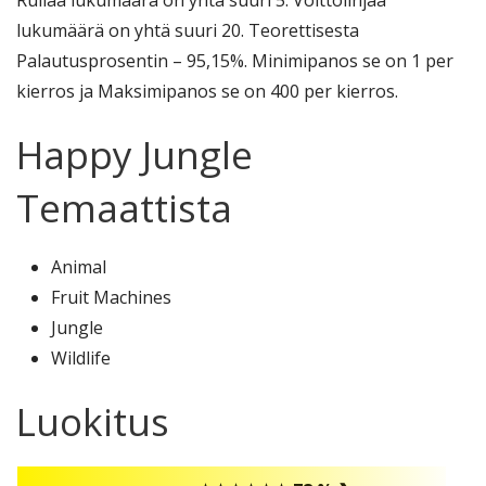
lukumäärä on yhtä suuri 20. Teorettisesta
Palautusprosentin – 95,15%. Minimipanos se on 1 per
kierros ja Maksimipanos se on 400 per kierros.
Happy Jungle
Temaattista
Animal
Fruit Machines
Jungle
Wildlife
Luokitus