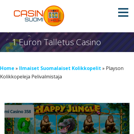
S
k
i
Suomi Casino 358
p
t
1 Euron Talletus Casino
o
c
o
Home
»
Ilmaiset Suomalaiset Kolikkopelit
»
Playson
n
Kolikkopeleja Pelivalmistaja
t
e
n
t