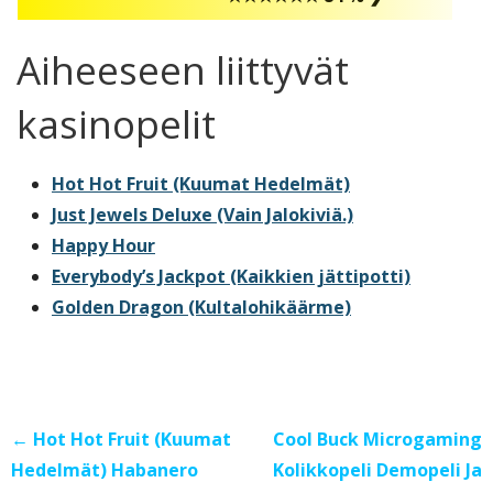
Aiheeseen liittyvät
kasinopelit
Hot Hot Fruit (Kuumat Hedelmät)
Just Jewels Deluxe (Vain Jalokiviä.)
Happy Hour
Everybody’s Jackpot (Kaikkien jättipotti)
Golden Dragon (Kultalohikäärme)
← Hot Hot Fruit (Kuumat
Cool Buck Microgaming
Hedelmät) Habanero
Kolikkopeli Demopeli Ja