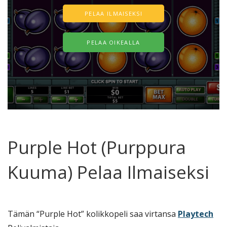
PELAA ILMAISEKSI
PELAA OIKEALLA
Purple Hot (Purppura
Kuuma) Pelaa Ilmaiseksi
Tämän “Purple Hot” kolikkopeli saa virtansa
Playtech