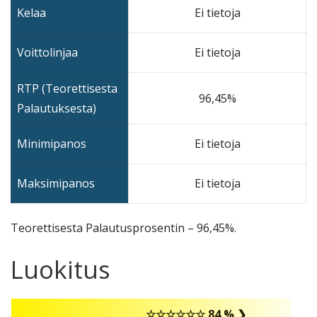
Kelaa
Ei tietoja
Voittolinjaa
Ei tietoja
RTP (Teorettisesta
96,45%
Palautuksesta)
Minimipanos
Ei tietoja
Maksimipanos
Ei tietoja
Teorettisesta Palautusprosentin – 96,45%.
Luokitus
☆☆☆☆☆☆ 84 % ❯