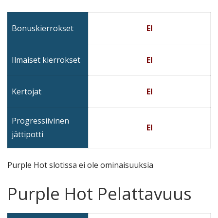
Bonuskierrokset
EI
Ilmaiset kierrokset
EI
Kertojat
EI
Progressiivinen
EI
jättipotti
Purple Hot slotissa ei ole ominaisuuksia
Purple Hot Pelattavuus