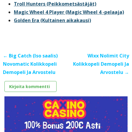
Troll Hunters (Peikkometsästäjät)
Magic Wheel 4 Player (Magic Wheel 4 -pelaaja)
Golden Era (Kultainen aikakausi)
← Big Catch (Iso saalis)
Wixx Nolimit City
Novomatic Kolikkopeli
Kolikkopeli Demopeli Ja
Demopeli Ja Arvostelu
Arvostelu →
Kirjoita kommentti