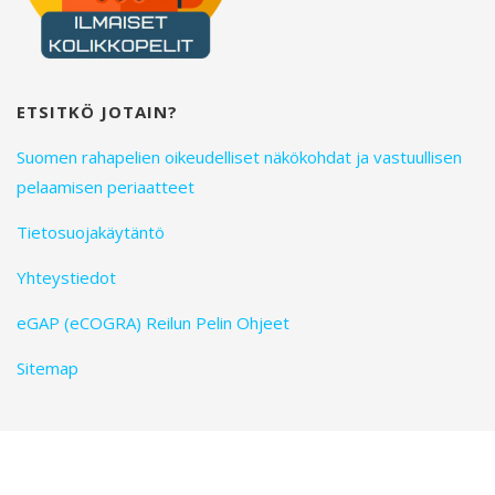
ETSITKÖ JOTAIN?
Suomen rahapelien oikeudelliset näkökohdat ja vastuullisen
pelaamisen periaatteet
Tietosuojakäytäntö
Yhteystiedot
eGAP (eCOGRA) Reilun Pelin Ohjeet
Sitemap