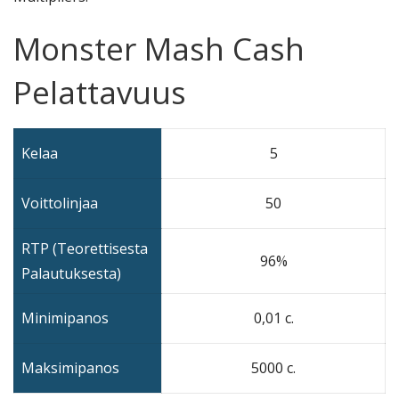
Monster Mash Cash
Pelattavuus
Kelaa
5
Voittolinjaa
50
RTP (Teorettisesta
96%
Palautuksesta)
Minimipanos
0,01 c.
Maksimipanos
5000 c.