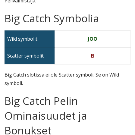
Pelivalmistaja.
Big Catch Symbolia
Wild symbolit
JOO
Scatter symbolit
EI
Big Catch slotissa ei ole Scatter symboli. Se on Wild
symboli.
Big Catch Pelin
Ominaisuudet ja
Bonukset