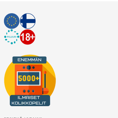
r
c
h
f
o
r
: