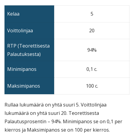
Kelaa
5
Voittolinjaa
20
RTP (Teorettisesta
94%
Palautuksesta)
Minimipanos
0,1 c.
Maksimipanos
100 c.
Rullaa lukumäärä on yhtä suuri 5. Voittolinjaa
lukumäärä on yhtä suuri 20. Teorettisesta
Palautusprosentin – 94%. Minimipanos se on 0,1 per
kierros ja Maksimipanos se on 100 per kierros.