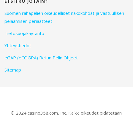
ETSITKÖ JOTAIN?
Suomen rahapelien oikeudelliset näkökohdat ja vastuullisen
pelaamisen periaatteet
Tietosuojakäytäntö
Yhteystiedot
eGAP (eCOGRA) Reilun Pelin Ohjeet
Sitemap
© 2024 casino358.com, Inc. Kaikki oikeudet pidätetään.