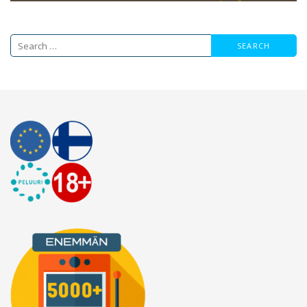
S
e
a
r
c
h
f
o
r
: