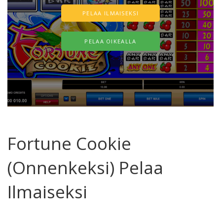
PELAA ILMAISEKSI
PELAA OIKEALLA
Fortune Cookie
(Onnenkeksi) Pelaa
Ilmaiseksi