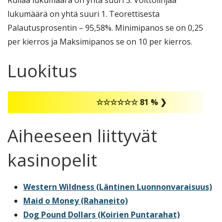
lukumäärä on yhtä suuri 1. Teorettisesta
Palautusprosentin – 95,58%. Minimipanos se on 0,25
per kierros ja Maksimipanos se on 10 per kierros.
Luokitus
☆☆☆☆☆☆ 81 % ❯
Aiheeseen liittyvät
kasinopelit
Western Wildness (Läntinen Luonnonvaraisuus)
Maid o Money (Rahaneito)
Dog Pound Dollars (Koirien Puntarahat)