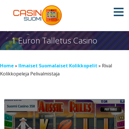
S
k
i
Suomi Casino 358
p
t
1 Euron Talletus Casino
o
c
o
Home
»
Ilmaiset Suomalaiset Kolikkopelit
»
Rival
n
Kolikkopeleja Pelivalmistaja
t
e
n
t