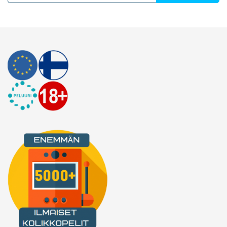
e
a
r
c
h
f
o
r
: