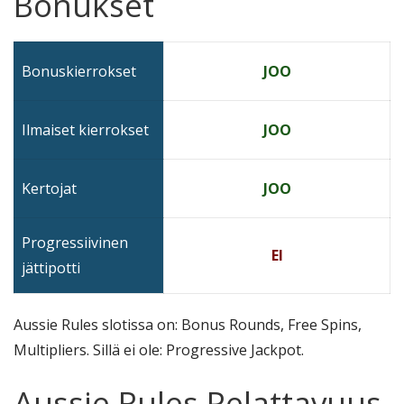
Bonukset
Bonuskierrokset
JOO
Ilmaiset kierrokset
JOO
Kertojat
JOO
Progressiivinen
EI
jättipotti
Aussie Rules slotissa on: Bonus Rounds, Free Spins,
Multipliers. Sillä ei ole: Progressive Jackpot.
Aussie Rules Pelattavuus