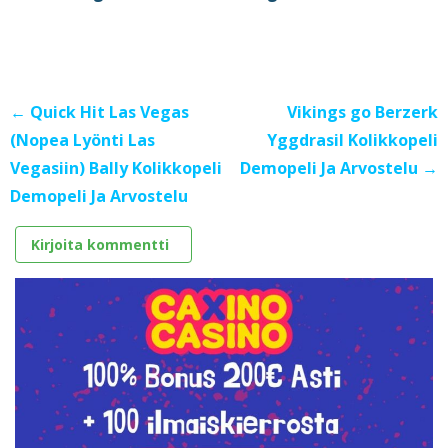
← Quick Hit Las Vegas
Vikings go Berzerk
(Nopea Lyönti Las
Yggdrasil Kolikkopeli
Vegasiin) Bally Kolikkopeli
Demopeli Ja Arvostelu →
Demopeli Ja Arvostelu
Kirjoita kommentti