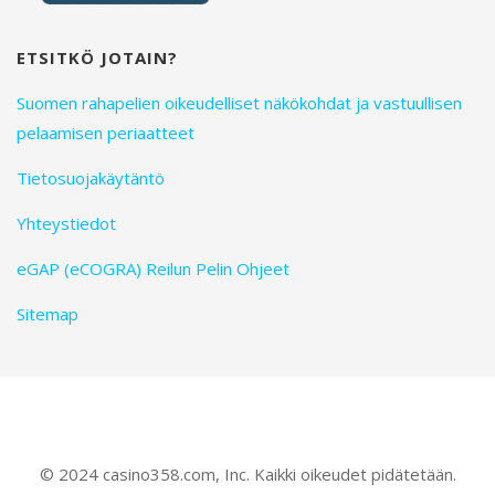
ETSITKÖ JOTAIN?
Suomen rahapelien oikeudelliset näkökohdat ja vastuullisen
pelaamisen periaatteet
Tietosuojakäytäntö
Yhteystiedot
eGAP (eCOGRA) Reilun Pelin Ohjeet
Sitemap
© 2024 casino358.com, Inc. Kaikki oikeudet pidätetään.