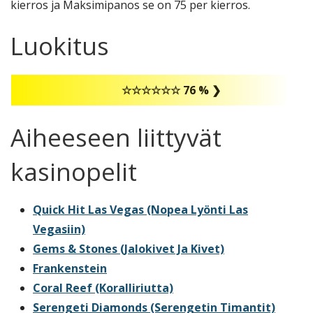
kierros ja Maksimipanos se on 75 per kierros.
Luokitus
☆☆☆☆☆☆ 76 % ❯
Aiheeseen liittyvät
kasinopelit
Quick Hit Las Vegas (Nopea Lyönti Las
Vegasiin)
Gems & Stones (Jalokivet Ja Kivet)
Frankenstein
Coral Reef (Koralliriutta)
Serengeti Diamonds (Serengetin Timantit)