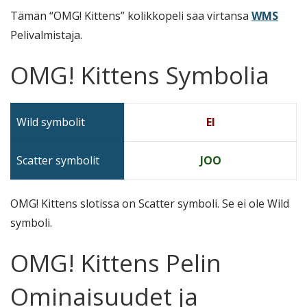
Tämän “OMG! Kittens” kolikkopeli saa virtansa
WMS
Pelivalmistaja.
OMG! Kittens Symbolia
Wild symbolit
EI
Scatter symbolit
JOO
OMG! Kittens slotissa on Scatter symboli. Se ei ole Wild
symboli.
OMG! Kittens Pelin
Ominaisuudet ja