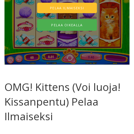
PELAA ILMAISEKSI
PELAA OIKEALLA
OMG! Kittens (Voi luoja!
Kissanpentu) Pelaa
Ilmaiseksi