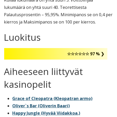
lukumäärä on yhtä suuri 40. Teorettisesta
Palautusprosentin – 95,95%. Minimipanos se on 0,4 per
kierros ja Maksimipanos se on 100 per kierros.
Luokitus
☆☆☆☆☆☆ 97 % ❯
Aiheeseen liittyvät
kasinopelit
Grace of Cleopatra (Kleopatran armo)
Oliver`s Bar (Oliverin Baari)
Happy Jungle (Hyvää Viidakkoa.)