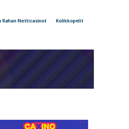
 Rahan Netticasinot
Kolikkopelit