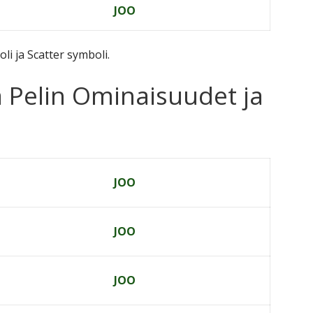
JOO
li ja Scatter symboli.
a Pelin Ominaisuudet ja
JOO
JOO
JOO