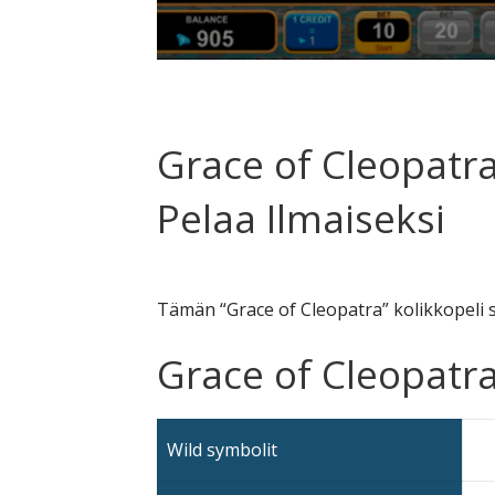
Grace of Cleopatr
Pelaa Ilmaiseksi
Tämän “Grace of Cleopatra” kolikkopeli 
Grace of Cleopatr
Wild symbolit