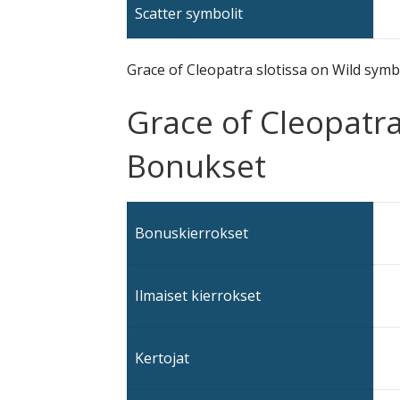
Scatter symbolit
Grace of Cleopatra slotissa on Wild symbo
Grace of Cleopatr
Bonukset
Bonuskierrokset
Ilmaiset kierrokset
Kertojat