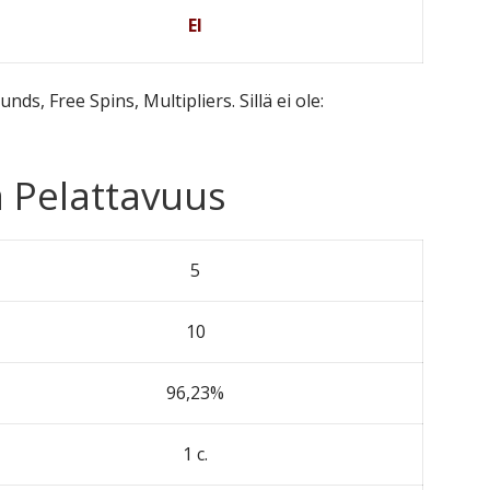
EI
ds, Free Spins, Multipliers. Sillä ei ole:
a Pelattavuus
5
10
96,23%
1 c.