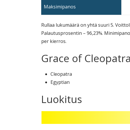
Maksimipanos
Rullaa lukumäärä on yhtä suuri 5. Voitto
Palautusprosentin – 96,23%. Minimipano
per kierros.
Grace of Cleopatr
Cleopatra
Egyptian
Luokitus