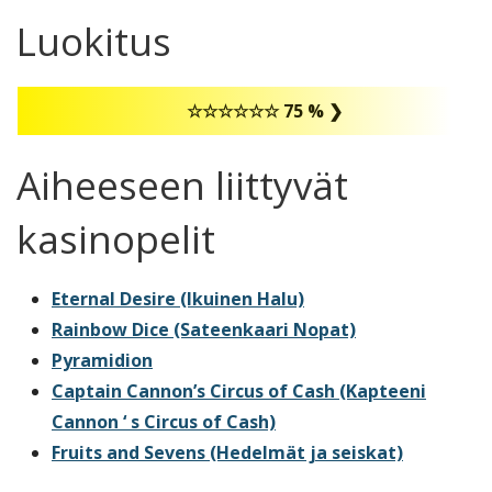
Luokitus
☆☆☆☆☆☆ 75 % ❯
Aiheeseen liittyvät
kasinopelit
Eternal Desire (Ikuinen Halu)
Rainbow Dice (Sateenkaari Nopat)
Pyramidion
Captain Cannon’s Circus of Cash (Kapteeni
Cannon ‘ s Circus of Cash)
Fruits and Sevens (Hedelmät ja seiskat)