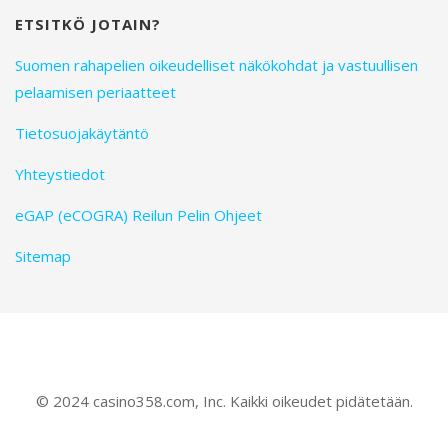
ETSITKÖ JOTAIN?
Suomen rahapelien oikeudelliset näkökohdat ja vastuullisen
pelaamisen periaatteet
Tietosuojakäytäntö
Yhteystiedot
eGAP (eCOGRA) Reilun Pelin Ohjeet
Sitemap
© 2024 casino358.com, Inc. Kaikki oikeudet pidätetään.