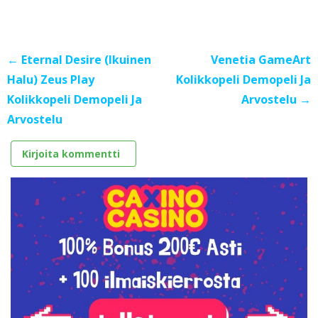
← Eternal Desire (Ikuinen
Venetia GameArt
Halu) Zeus Play
Kolikkopeli Demopeli Ja
Kolikkopeli Demopeli Ja
Arvostelu →
Arvostelu
Kirjoita kommentti