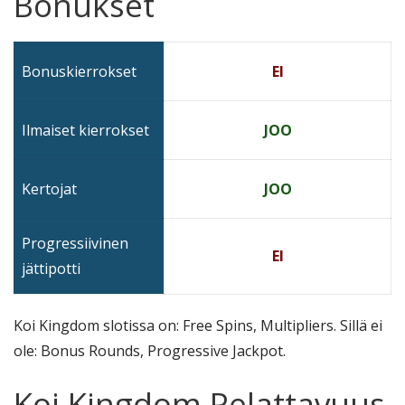
Bonukset
Bonuskierrokset
EI
Ilmaiset kierrokset
JOO
Kertojat
JOO
Progressiivinen
EI
jättipotti
Koi Kingdom slotissa on: Free Spins, Multipliers. Sillä ei
ole: Bonus Rounds, Progressive Jackpot.
Koi Kingdom Pelattavuus