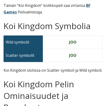
Tämän “Koi Kingdom” kolikkopeli saa virtansa
BF
Games
Pelivalmistaja.
Koi Kingdom Symbolia
Wild symbolit
JOO
Scatter symbolit
JOO
Koi Kingdom slotissa on Scatter symboli ja Wild symboli.
Koi Kingdom Pelin
Ominaisuudet ja