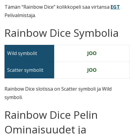
Tämän “Rainbow Dice” kolikkopeli saa virtansa
EGT
Pelivalmistaja.
Rainbow Dice Symbolia
Wild symbolit
JOO
Scatter symbolit
JOO
Rainbow Dice slotissa on Scatter symboli ja Wild
symboli.
Rainbow Dice Pelin
Ominaisuudet ja