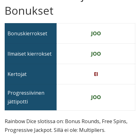
Bonukset
Bonuskierrokset
JOO
Ilmaiset kierrokset
JOO
Kertojat
EI
Progressiivinen
JOO
jättipotti
Rainbow Dice slotissa on: Bonus Rounds, Free Spins,
Progressive Jackpot. Sillä ei ole: Multipliers.