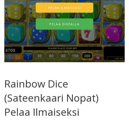
PELAA ILMAISEKSI
PELAA OIKEALLA
Rainbow Dice
(Sateenkaari Nopat)
Pelaa Ilmaiseksi